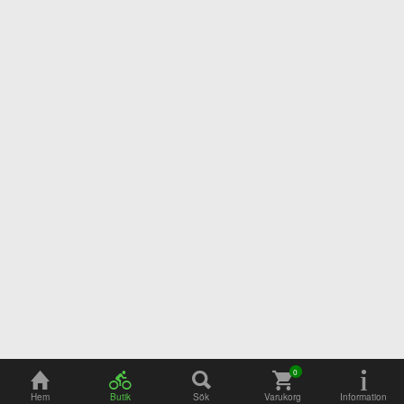
Adress
Öppettider
Hem
Butik
Sök
Varukorg
Information