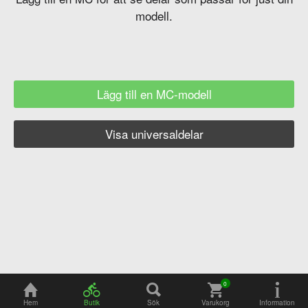
modell.
Lägg till en MC-modell
Visa universaldelar
Hem
Butik
Sök
Varukorg
Information