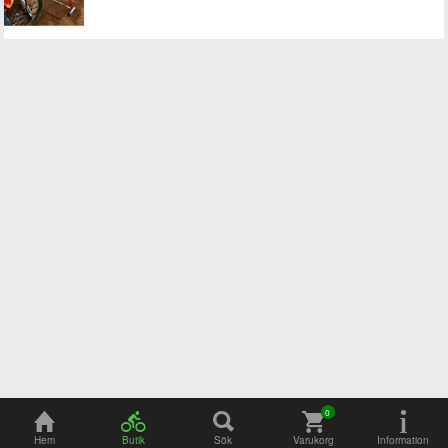
Adress
Öppettider
Hem
Butik
Sök
Varukorg
Information