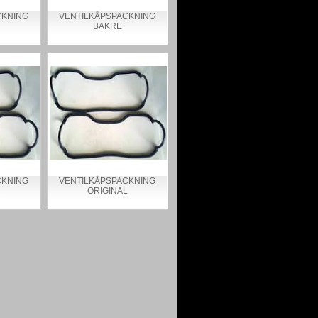
CKNING
VENTILKÅPSPACKNING
BAKRE
CKNING
VENTILKÅPSPACKNING
R
ORIGINAL