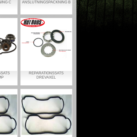
ING C
ANSLUTNINGSPACKNING B
SATS
REPARATIONSSATS
MP
DREVAXEL