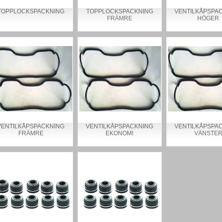
TOPPLOCKSPACKNING
TOPPLOCKSPACKNING
VENTILKÅPSPA
FRÄMRE
HÖGER
VENTILKÅPSPACKNING
VENTILKÅPSPACKNING
VENTILKÅPSPA
FRÄMRE
EKONOMI
VÄNSTE