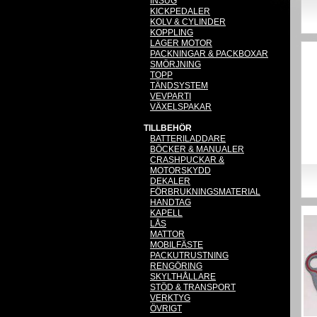
INSUG
KICKPEDALER
KOLV & CYLINDER
KOPPLING
LAGER MOTOR
PACKNINGAR & PACKBOXAR
SMÖRJNING
TOPP
TÄNDSYSTEM
VEVPARTI
VÄXELSPAKAR
TILLBEHÖR
BATTERILADDARE
BÖCKER & MANUALER
CRASHPUCKAR &
MOTORSKYDD
DEKALER
FÖRBRUKNINGSMATERIAL
HANDTAG
KAPELL
LÅS
MATTOR
MOBILFÄSTE
PACKUTRUSTNING
RENGÖRING
SKYLTHÅLLARE
STÖD & TRANSPORT
VERKTYG
ÖVRIGT