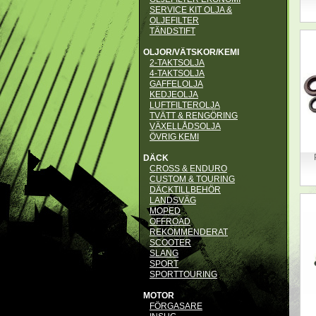
SERVICE KIT OLJA &
OLJEFILTER
TÄNDSTIFT
OLJOR/VÄTSKOR/KEMI
2-TAKTSOLJA
4-TAKTSOLJA
GAFFELOLJA
KEDJEOLJA
LUFTFILTEROLJA
TVÄTT & RENGÖRING
VÄXELLÅDSOLJA
ÖVRIG KEMI
DÄCK
CROSS & ENDURO
CUSTOM & TOURING
DÄCKTILLBEHÖR
LANDSVÄG
MOPED
OFFROAD
REKOMMENDERAT
SCOOTER
SLANG
SPORT
SPORTTOURING
MOTOR
FÖRGASARE