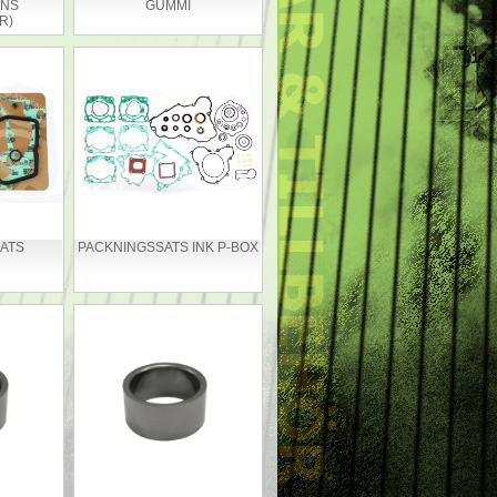
ANS
GUMMI
R)
ATS
PACKNINGSSATS INK P-BOX