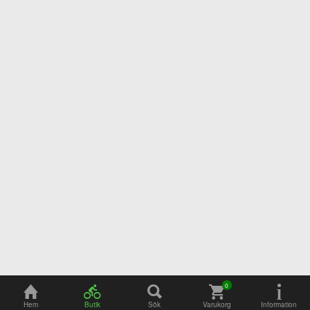
Adress
Öppettider
Hem
Butik
Sök
Varukorg
Information