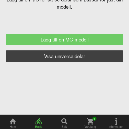
modell.
Lägg till en MC-modell
Visa universaldelar
Hem
Butik
Sök
Varukorg
Information