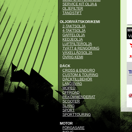
SERVICE KIT OLJA &
OLJEFILTER
TÄNDSTIFT
OLJOR/VÄTSKOR/KEMI
2-TAKTSOLJA
M
4-TAKTSOLJA
GAFFELOLJA
Vä
KEDJEOLJA
LUFTFILTEROLJA
TVÄTT & RENGÖRING
VÄXELLÅDSOLJA
ÖVRIG KEMI
DÄCK
CROSS & ENDURO
CUSTOM & TOURING
DÄCKTILLBEHÖR
LANDSVÄG
MOPED
OFFROAD
REKOMMENDERAT
SCOOTER
SLANG
SPORT
SPORTTOURING
MOTOR
FÖRGASARE