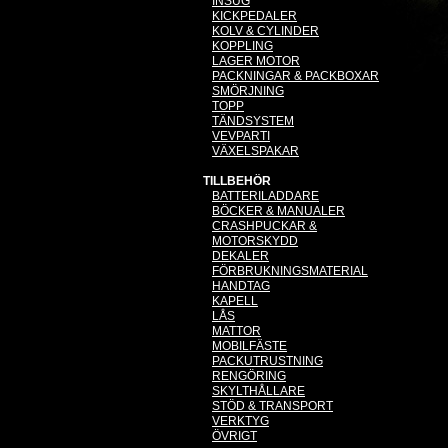
INSUG
KICKPEDALER
KOLV & CYLINDER
KOPPLING
LAGER MOTOR
PACKNINGAR & PACKBOXAR
SMÖRJNING
TOPP
TÄNDSYSTEM
VEVPARTI
VÄXELSPAKAR
TILLBEHÖR
BATTERILADDARE
BÖCKER & MANUALER
CRASHPUCKAR &
MOTORSKYDD
DEKALER
FÖRBRUKNINGSMATERIAL
HANDTAG
KAPELL
LÅS
MATTOR
MOBILFÄSTE
PACKUTRUSTNING
RENGÖRING
SKYLTHÅLLARE
STÖD & TRANSPORT
VERKTYG
ÖVRIGT