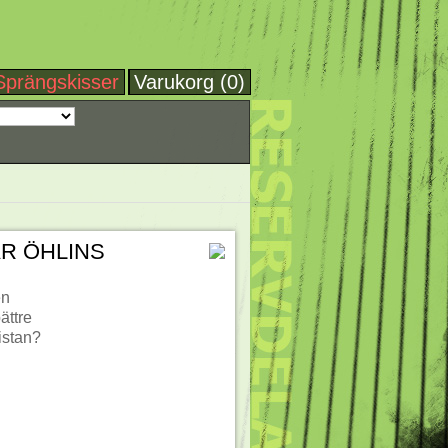
Sprängskisser
Varukorg (0)
R ÖHLINS
en
ättre
listan?