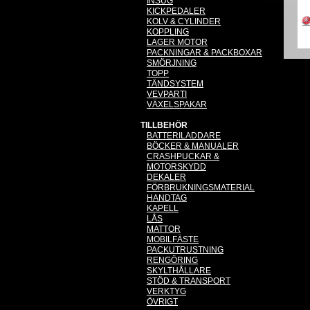
INSUG
KICKPEDALER
KOLV & CYLINDER
KOPPLING
LAGER MOTOR
PACKNINGAR & PACKBOXAR
SMÖRJNING
TOPP
TÄNDSYSTEM
VEVPARTI
VÄXELSPAKAR
TILLBEHÖR
BATTERILADDARE
BÖCKER & MANUALER
CRASHPUCKAR &
MOTORSKYDD
DEKALER
FÖRBRUKNINGSMATERIAL
HANDTAG
KAPELL
LÅS
MATTOR
MOBILFÄSTE
PACKUTRUSTNING
RENGÖRING
SKYLTHÅLLARE
STÖD & TRANSPORT
VERKTYG
ÖVRIGT