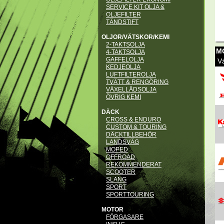
SERVICE KIT OLJA &
OLJEFILTER
TÄNDSTIFT
OLJOR/VÄTSKOR/KEMI
2-TAKTSOLJA
M
4-TAKTSOLJA
GAFFELOLJA
Vä
KEDJEOLJA
LUFTFILTEROLJA
TVÄTT & RENGÖRING
VÄXELLÅDSOLJA
ÖVRIG KEMI
DÄCK
CROSS & ENDURO
CUSTOM & TOURING
DÄCKTILLBEHÖR
LANDSVÄG
MOPED
OFFROAD
REKOMMENDERAT
SCOOTER
SLANG
SPORT
SPORTTOURING
MOTOR
FÖRGASARE