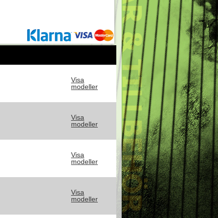
Visa
modeller
Visa
modeller
Visa
modeller
Visa
modeller