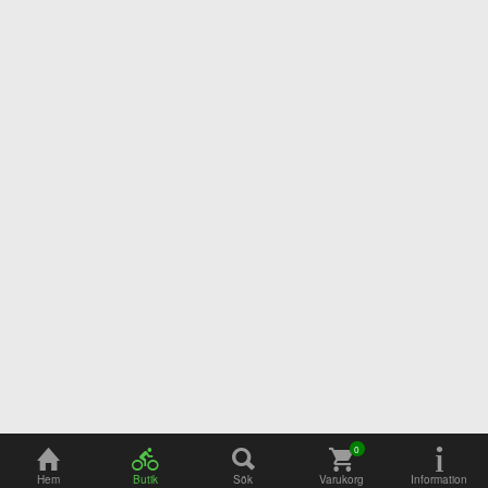
Adress
Öppettider
Hem
Butik
Sök
Varukorg
Information