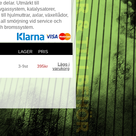
delar. Utmärkt till
vgassystem, katalysatorer,
ill hjulmuttrar, axlar, växellådor,
 all smörjning vid service och
ch bromssystem.
LAGER
PRIS
Lägg i
3-9st
395kr
varukorg