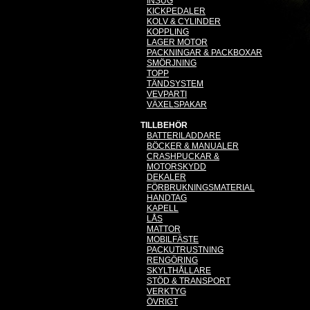
INSUG
KICKPEDALER
KOLV & CYLINDER
KOPPLING
LAGER MOTOR
PACKNINGAR & PACKBOXAR
SMÖRJNING
TOPP
TÄNDSYSTEM
VEVPARTI
VÄXELSPAKAR
TILLBEHÖR
BATTERILADDARE
BÖCKER & MANUALER
CRASHPUCKAR &
MOTORSKYDD
DEKALER
FÖRBRUKNINGSMATERIAL
HANDTAG
KAPELL
LÅS
MATTOR
MOBILFÄSTE
PACKUTRUSTNING
RENGÖRING
SKYLTHÅLLARE
STÖD & TRANSPORT
VERKTYG
ÖVRIGT