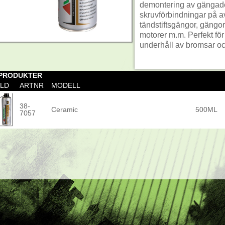
demontering av gängade 
skruvförbindningar på a
tändstiftsgängor, gängor t
motorer m.m. Perfekt för
underhåll av bromsar o
 PRODUKTER
ILD
ARTNR
MODELL
38-
Ceramic
500ML
7057