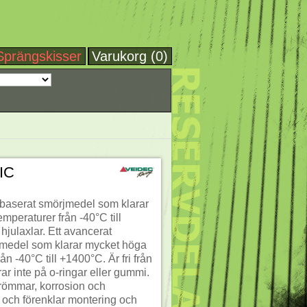
Sprängskisser
Varukorg (0)
IC
 baserat smörjmedel som klarar
mperaturer från -40°C till
hjulaxlar. Ett avancerat
jmedel som klarar mycket höga
ån -40°C till +1400°C. Är fri från
r inte på o-ringar eller gummi.
römmar, korrosion och
r och förenklar montering och