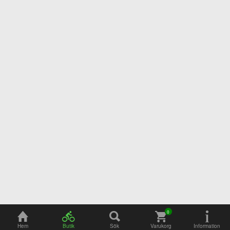
Adress
Öppettider
Hem
Butik
Sök
Varukorg
Information