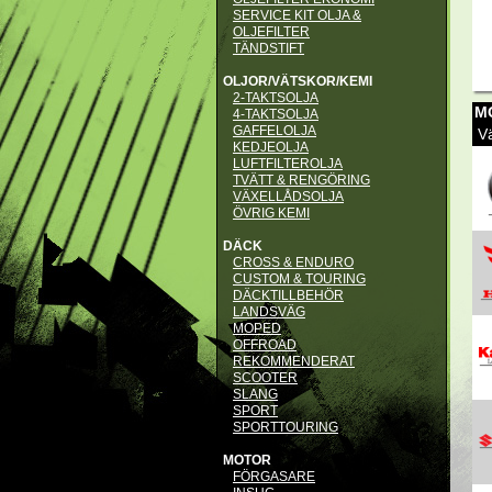
SERVICE KIT OLJA &
OLJEFILTER
TÄNDSTIFT
OLJOR/VÄTSKOR/KEMI
2-TAKTSOLJA
M
4-TAKTSOLJA
GAFFELOLJA
Vä
KEDJEOLJA
LUFTFILTEROLJA
TVÄTT & RENGÖRING
VÄXELLÅDSOLJA
ÖVRIG KEMI
DÄCK
CROSS & ENDURO
CUSTOM & TOURING
DÄCKTILLBEHÖR
LANDSVÄG
MOPED
OFFROAD
REKOMMENDERAT
SCOOTER
SLANG
SPORT
SPORTTOURING
MOTOR
FÖRGASARE