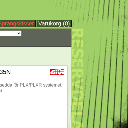
Sprängskisser
Varukorg (0)
35N
avsedda för PLX/PLXR systemet.
ld