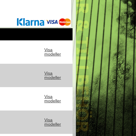
Visa
modeller
Visa
modeller
Visa
modeller
Visa
modeller