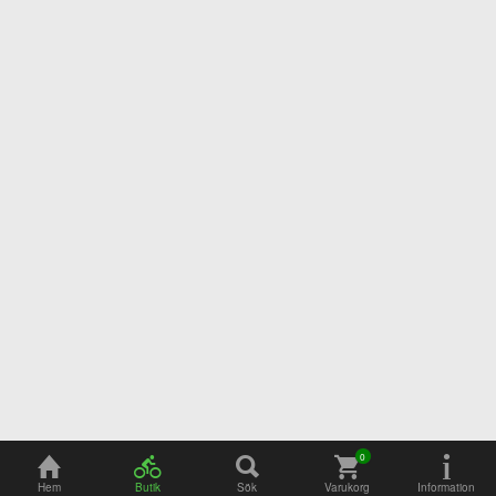
Adress
Öppettider
Hem
Butik
Sök
Varukorg
Information