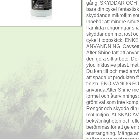
gång. SKYDDAR OCH BE
bara din cykel fantastis
skyddande mikrofilm som
innebär att mindre smuts 
framtida rengöringar s
skyddar den mot rost och
cykel i toppskick. E
ANVÄNDNING  Oavsett om 
After Shine lätt att anv
den göra sitt arbete. De
ytor, inklusive plast, met
Du kan till och med anv
att späda ut produkten f
finish. EKO-VÄNLIG FOR
använda After Shine med
formel och återvinningsb
grönt val som inte kom
Rengör och skydda din c
mot miljön. ÄLSKAD AV
bekvämligheten och effe
berömmas för att ge en d
ansträngning. Många an