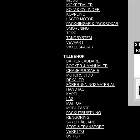
INSUG
KICKPEDALER
KOLV & CYLINDER
KOPPLING
LAGER MOTOR
PACKNINGAR & PACKBOXAR
SMÖRJNING
TOPP
TÄNDSYSTEM
VEVPARTI
2
VÄXELSPAKAR
B
TILLBEHÖR
BATTERILADDARE
BÖCKER & MANUALER
CRASHPUCKAR &
MOTORSKYDD
DEKALER
FÖRBRUKNINGSMATERIAL
HANDTAG
KAPELL
LÅS
MATTOR
MOBILFÄSTE
PACKUTRUSTNING
RENGÖRING
SKYLTHÅLLARE
STÖD & TRANSPORT
VERKTYG
ÖVRIGT