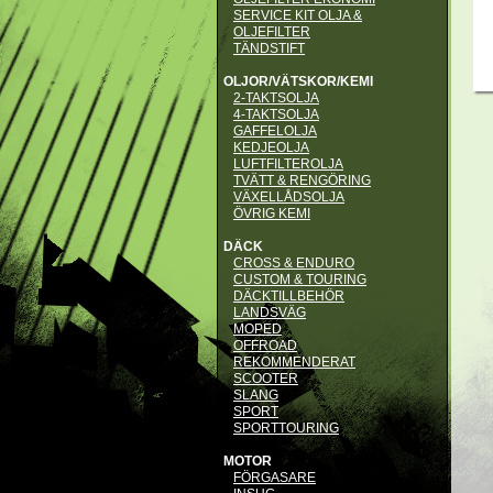
SERVICE KIT OLJA &
OLJEFILTER
TÄNDSTIFT
OLJOR/VÄTSKOR/KEMI
2-TAKTSOLJA
4-TAKTSOLJA
GAFFELOLJA
KEDJEOLJA
LUFTFILTEROLJA
TVÄTT & RENGÖRING
VÄXELLÅDSOLJA
ÖVRIG KEMI
DÄCK
CROSS & ENDURO
CUSTOM & TOURING
DÄCKTILLBEHÖR
LANDSVÄG
MOPED
OFFROAD
REKOMMENDERAT
SCOOTER
SLANG
SPORT
SPORTTOURING
MOTOR
FÖRGASARE