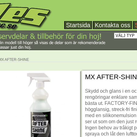
Startsida
Kontakta oss
MX AFTER-SHINE
MX AFTER-SHI
Skydd och glans i en o
rengöringar enklare samt
bästa ut. FACTORY-FIN
högglansig, streck-fri fi
med en silikonemulsion 
ser ut som om den just ru
Ingen behov av tråkigt p
spraya och låt den luftto