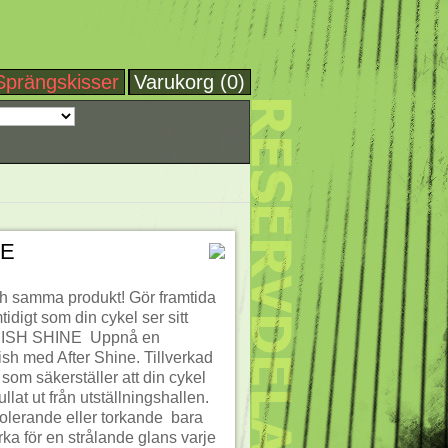
Sprängskisser
Varukorg (0)
NE
ch samma produkt! Gör framtida
idigt som din cykel ser sitt
ISH SHINE  Uppnå en
nish med After Shine. Tillverkad
som säkerställer att din cykel
llat ut från utställningshallen.
olerande eller torkande  bara
rka för en strålande glans varje