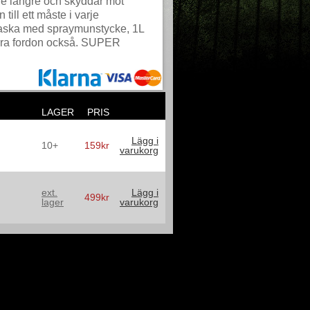
are längre och skyddar mot
till ett måste i varje
Flaska med spraymunstycke, 1L
orra fordon också. SUPER
LAGER
PRIS
Lägg i
10+
159kr
varukorg
ext.
Lägg i
499kr
lager
varukorg