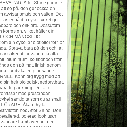
VARAR  After Shine gör inte
k att se på, den ger också en
 avvisar smuts och vatten. Det
fäster på din cykel, vilket gör
nabbare och enklare. Dessutom
 korrosion, vilket håller din
NKEL OCH MÅNGSIDIG
din cykel är blöt eller torr, är
ända. Spraya bara på den och låt
n är säker att använda på alla
all, aluminium, kolfiber och titan.
ända den på matt finish genom
ör att undvika en glänsande
MEL  Känn dig trygg med att
 sin helt biologiskt nedbrytbara
ara förpackning. Det är ett
promissar med prestandan.
ykel samtidigt som du är snäll
 FÖRARE  Åkare hyllar
ktiviteten hos After Shine. Den
etaljerad, polerad look utan
vändare framhäver hur den