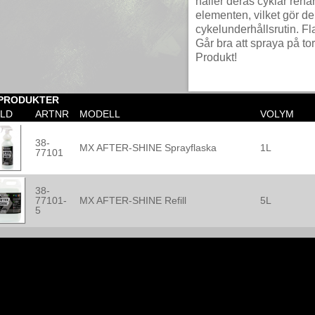
håller deras cyklar ren
elementen, vilket gör den 
cykelunderhållsrutin. 
Går bra att spraya på t
Produkt!
 PRODUKTER
ILD
ARTNR
MODELL
VOLYM
38-
MX AFTER-SHINE Sprayflaska
1L
77101
38-
77101-
MX AFTER-SHINE Refill
5L
5