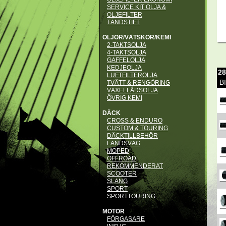
SERVICE KIT OLJA &
OLJEFILTER
TÄNDSTIFT
OLJOR/VÄTSKOR/KEMI
2-TAKTSOLJA
4-TAKTSOLJA
GAFFELOLJA
KEDJEOLJA
2
LUFTFILTEROLJA
B
TVÄTT & RENGÖRING
VÄXELLÅDSOLJA
ÖVRIG KEMI
DÄCK
CROSS & ENDURO
CUSTOM & TOURING
DÄCKTILLBEHÖR
LANDSVÄG
MOPED
OFFROAD
REKOMMENDERAT
SCOOTER
SLANG
SPORT
SPORTTOURING
MOTOR
FÖRGASARE