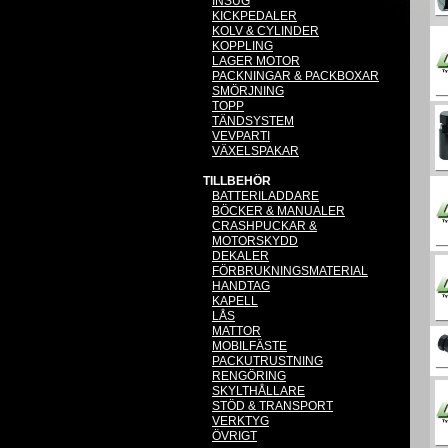
INSUG
KICKPEDALER
KOLV & CYLINDER
KOPPLING
LAGER MOTOR
PACKNINGAR & PACKBOXAR
SMÖRJNING
TOPP
TÄNDSYSTEM
VEVPARTI
VÄXELSPAKAR
TILLBEHÖR
BATTERILADDARE
BÖCKER & MANUALER
CRASHPUCKAR &
MOTORSKYDD
DEKALER
FÖRBRUKNINGSMATERIAL
HANDTAG
KAPELL
LÅS
MATTOR
MOBILFÄSTE
PACKUTRUSTNING
RENGÖRING
SKYLTHÅLLARE
STÖD & TRANSPORT
VERKTYG
ÖVRIGT