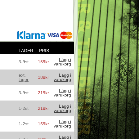
LAGER
PRIS
Lägg i
3-9st
159kr
varukorg
ext.
Lägg i
189kr
lager
varukorg
Lägg i
3-9st
219kr
varukorg
Lägg i
1-2st
219kr
varukorg
Lägg i
1-2st
159kr
varukorg
Lägg i