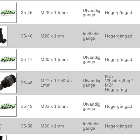
Utvändig
35-45
M28 x 1,5mm
Högergängad
gänga
Invändig
35-46
M26 x 1mm
Högergängad
gänga
Utvändig
35-47
M30 x 1,5mm
Högergängad
gänga
M27
M27 x 1 / M24 x
Utvändig
Vänstergäng /
35-48
1mm
gänga
M24
Högergäng
Utvändig
35-49
M33 x 1,5mm
Högergängad
gänga
Invändig
35-58
M30 x 1mm
Högergängad
gänga