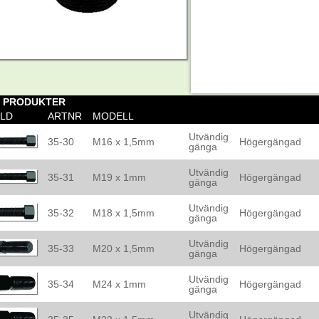
8 PRODUKTER
ILD
ARTNR
MODELL
Utvändig
35-30
M16 x 1,5mm
Högergängad
gänga
Utvändig
35-31
M19 x 1mm
Högergängad
gänga
Utvändig
35-32
M18 x 1,5mm
Högergängad
gänga
Utvändig
35-33
M20 x 1,5mm
Högergängad
gänga
Utvändig
35-34
M24 x 1mm
Högergängad
gänga
Utvändig